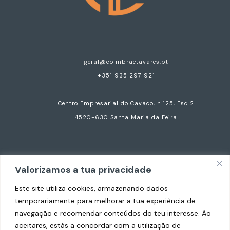
geral@coimbraetavares.pt
+351 935 297 921
Centro Empresarial do Cavaco, n.125, Esc 2
4520-630 Santa Maria da Feira
Valorizamos a tua privacidade
Copyright © 2026 Coimbra e Tavares Advogados.
Este site utiliza cookies, armazenando dados
Todos os direitos reservados.
temporariamente para melhorar a tua experiência de
navegação e recomendar conteúdos do teu interesse. Ao
Termos & Condições
aceitares, estás a concordar com a utilização de