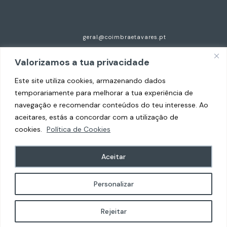
geral@coimbraetavares.pt
+351 935 297 921
Valorizamos a tua privacidade
Centro Empresarial do Cavaco, n.125, Esc 2
Este site utiliza cookies, armazenando dados
temporariamente para melhorar a tua experiência de
4520-630 Santa Maria da Feira
navegação e recomendar conteúdos do teu interesse. Ao
aceitares, estás a concordar com a utilização de
cookies.
Política de Cookies
Copyright © 2026 Coimbra e Tavares Advogados.
Aceitar
Todos os direitos reservados.
Personalizar
Termos & Condições
Rejeitar
Política de Privacidade