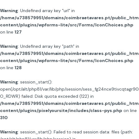
Warning
: Undefined array key "url" in
/home/u738579951/domains/coimbraetavares.pt/public_htm
content/plugins/wpforms-lite/src/Forms/IconChoices.php
on line
127
Warning
: Undefined array key "path" in
/home/u738579951/domains/coimbraetavares.pt/public_htm
content/plugins/wpforms-lite/src/Forms/IconChoices.php
on line
128
Warning
: session_start():
open(/opt/alt/php81/var/lib/php/session/sess_fg24nce9tivcqtagr9
O_RDWR) failed: Disk quota exceeded (122) in
/home/u738579951/domains/coimbraetavares.pt/public_htm
content/plugins/pixelyoursite/includes/class-pys.php
on line
310
Warning
: session_start(): Failed to read session data: files (path: