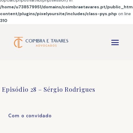
/opt/alt/php81/var/lib/php/session) in
/home/u738579951/domains/coimbraetavares.pt/public_htm
content/plugins/pixelyoursite/includes/class-pys.php
on line
310
Episódio 28 – Sérgio Rodrigues
Com o convidado