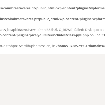
coimbraetavares.pt/public_html/wp-content/plugins/wpforms-
s/coimbraetavares.pt/public_html/wp-content/plugins/wpforms
on/sess_boapbk84m41vnvsu9mni635h3l, O_RDWR) failed: Disk quota e
ontent/plugins/pixelyoursite/includes/class-pys.php
on line
3
/opt/alt/php81/var/lib/php/session) in
/home/u738579951/domains/c