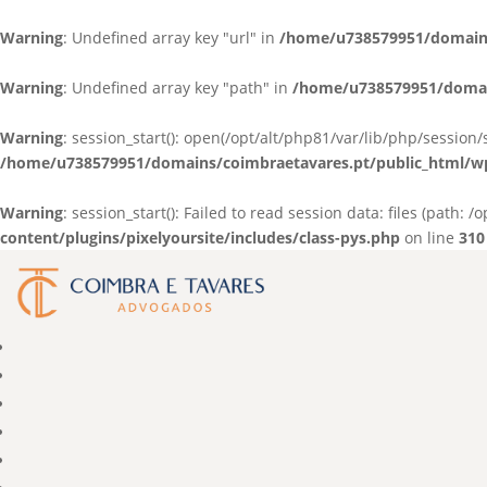
Warning
: Undefined array key "url" in
/home/u738579951/domains/
Warning
: Undefined array key "path" in
/home/u738579951/domain
Warning
: session_start(): open(/opt/alt/php81/var/lib/php/sessi
/home/u738579951/domains/coimbraetavares.pt/public_html/wp-c
Warning
: session_start(): Failed to read session data: files (path: 
content/plugins/pixelyoursite/includes/class-pys.php
on line
310