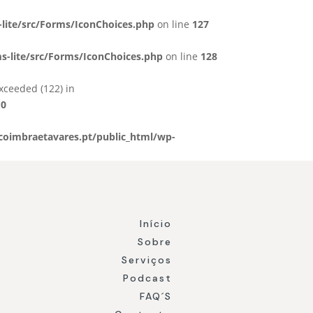
lite/src/Forms/IconChoices.php
on line
127
-lite/src/Forms/IconChoices.php
on line
128
xceeded (122) in
10
oimbraetavares.pt/public_html/wp-
Início
Sobre
Serviços
Podcast
FAQ´S