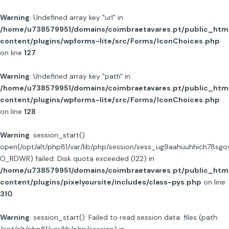
Warning
: Undefined array key "url" in
/home/u738579951/domains/coimbraetavares.pt/public_htm
content/plugins/wpforms-lite/src/Forms/IconChoices.php
on line
127
Warning
: Undefined array key "path" in
/home/u738579951/domains/coimbraetavares.pt/public_htm
content/plugins/wpforms-lite/src/Forms/IconChoices.php
on line
128
Warning
: session_start():
open(/opt/alt/php81/var/lib/php/session/sess_ug9aahuuhhich78sgo
O_RDWR) failed: Disk quota exceeded (122) in
/home/u738579951/domains/coimbraetavares.pt/public_htm
content/plugins/pixelyoursite/includes/class-pys.php
on line
310
Warning
: session_start(): Failed to read session data: files (path: