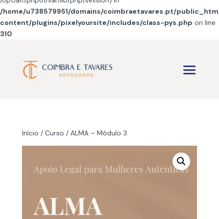
/opt/alt/php81/var/lib/php/session) in
/home/u738579951/domains/coimbraetavares.pt/public_htm
content/plugins/pixelyoursite/includes/class-pys.php
on line
310
Início
/
Curso
/ ALMA – Módulo 3