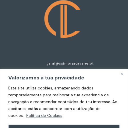
geral@coimbraetavares.pt
+351 935 297 921
Valorizamos a tua privacidade
Centro Empresarial do Cavaco, n.125, Esc 2
Este site utiliza cookies, armazenando dados
temporariamente para melhorar a tua experiência de
4520-630 Santa Maria da Feira
navegação e recomendar conteúdos do teu interesse. Ao
aceitares, estás a concordar com a utilização de
cookies.
Política de Cookies
Copyright © 2026 Coimbra e Tavares Advogados.