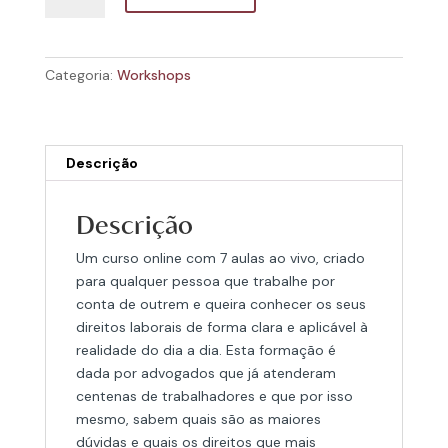
Curso
Prático
para
Categoria:
Workshops
Trabalhadores
por
Conta
de
Descrição
Outrem
Descrição
Um curso online com 7 aulas ao vivo, criado
para qualquer pessoa que trabalhe por
conta de outrem e queira conhecer os seus
direitos laborais de forma clara e aplicável à
realidade do dia a dia. Esta formação é
dada por advogados que já atenderam
centenas de trabalhadores e que por isso
mesmo, sabem quais são as maiores
dúvidas e quais os direitos que mais