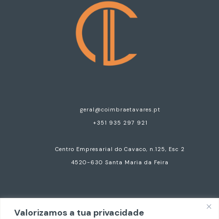
geral@coimbraetavares.pt
+351 935 297 921
Centro Empresarial do Cavaco, n.125, Esc 2
4520-630 Santa Maria da Feira
Valorizamos a tua privacidade
Copyright © 2026 Coimbra e Tavares Advogados.