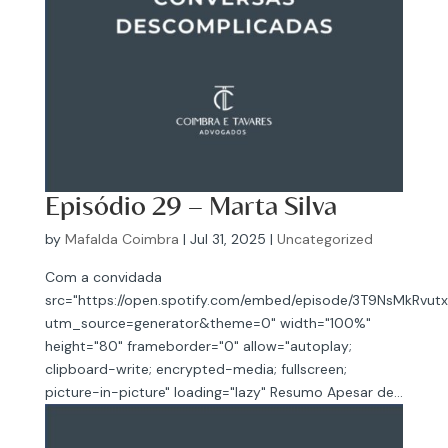
Episódio 29 – Marta Silva
by
Mafalda Coimbra
|
Jul 31, 2025
|
Uncategorized
Com a convidada
src="https://open.spotify.com/embed/episode/3T9NsMkRvu
utm_source=generator&theme=0" width="100%"
height="80" frameborder="0" allow="autoplay;
clipboard-write; encrypted-media; fullscreen;
picture-in-picture" loading="lazy" Resumo Apesar de...