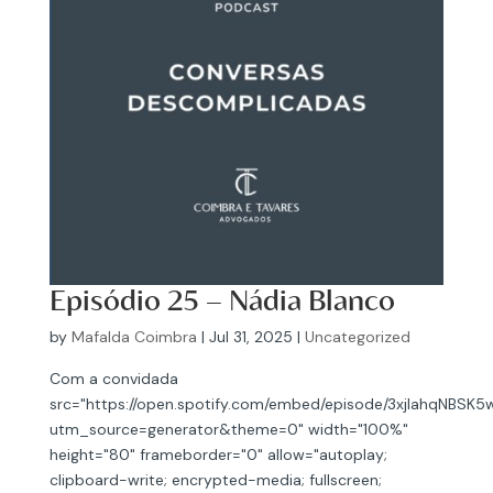
Episódio 25 – Nádia Blanco
by
Mafalda Coimbra
|
Jul 31, 2025
|
Uncategorized
Com a convidada
src="https://open.spotify.com/embed/episode/3xjIahqNBSK
utm_source=generator&theme=0" width="100%"
height="80" frameborder="0" allow="autoplay;
clipboard-write; encrypted-media; fullscreen;