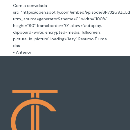
Com a convidada
src="https://open.spotify.com/embed/episode/6N732G9ZC
utm_source=generator&theme=0" width="100%"
height="80" frameborder="0" allow="autoplay;
clipboard-write; encrypted-media; fullscreen;
picture-in-picture" loading="lazy" Resumo É uma
das...
« Anterior