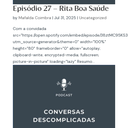
Episódio 27 – Rita Boa Saúde
by
Mafalda Coimbra
|
Jul 31, 2025
|
Uncategorized
Com a convidada
src="https://open.spotify.com/embed/episode/38ztMC95KS
utm_source=generator&theme=0" width="100%"
height="80" frameborder="0" allow="autoplay;
clipboard-write; encrypted-media; fullscreen;
picture-in-picture" loading="lazy" Resumo...