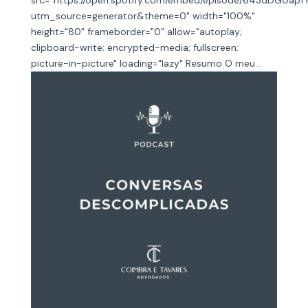
src="https://open.spotify.com/embed/episode/643dDG0ap
utm_source=generator&theme=0" width="100%"
height="80" frameborder="0" allow="autoplay;
clipboard-write; encrypted-media; fullscreen;
picture-in-picture" loading="lazy" Resumo O meu...