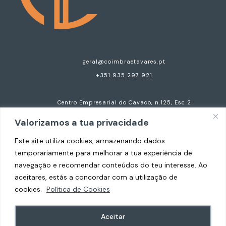
geral@coimbraetavares.pt
+351 935 297 921
Centro Empresarial do Cavaco, n.125, Esc 2
4520-630 Santa Maria da Feira
Valorizamos a tua privacidade
Este site utiliza cookies, armazenando dados
temporariamente para melhorar a tua experiência de
Copyright © 2026 Coimbra e Tavares Advogados.
navegação e recomendar conteúdos do teu interesse. Ao
Todos os direitos reservados.
aceitares, estás a concordar com a utilização de
Termos & Condições
cookies.
Política de Cookies
Política de Privacidade
Aceitar