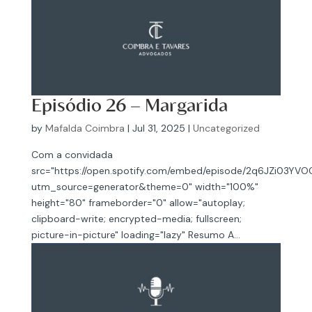
Episódio 26 – Margarida
by
Mafalda Coimbra
|
Jul 31, 2025
|
Uncategorized
Com a convidada
src="https://open.spotify.com/embed/episode/2q6JZi03Y
utm_source=generator&theme=0" width="100%"
height="80" frameborder="0" allow="autoplay;
clipboard-write; encrypted-media; fullscreen;
picture-in-picture" loading="lazy" Resumo A...