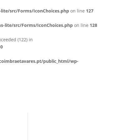
lite/src/Forms/IconChoices.php
on line
127
-lite/src/Forms/IconChoices.php
on line
128
xceeded (122) in
10
oimbraetavares.pt/public_html/wp-
Serviços
Podcast
FAQ´S
Contacto