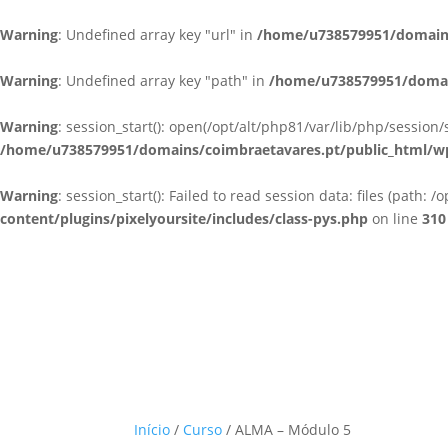
Warning
: Undefined array key "url" in
/home/u738579951/domains/
Warning
: Undefined array key "path" in
/home/u738579951/domain
Warning
: session_start(): open(/opt/alt/php81/var/lib/php/sessi
/home/u738579951/domains/coimbraetavares.pt/public_html/wp-c
Warning
: session_start(): Failed to read session data: files (path: 
content/plugins/pixelyoursite/includes/class-pys.php
on line
310
Início
/
Curso
/ ALMA – Módulo 5