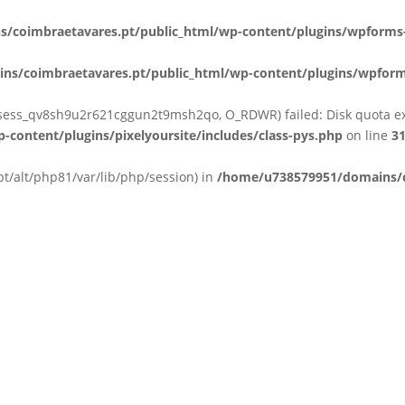
coimbraetavares.pt/public_html/wp-content/plugins/wpforms-
s/coimbraetavares.pt/public_html/wp-content/plugins/wpforms
on/sess_qv8sh9u2r621cggun2t9msh2qo, O_RDWR) failed: Disk quota e
ontent/plugins/pixelyoursite/includes/class-pys.php
on line
3
/opt/alt/php81/var/lib/php/session) in
/home/u738579951/domains/c
Início
Sobre